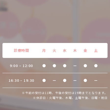
診療時間
月
火
水
木
金
土
9:00 – 12:00
●
●
●
ー
●
●
16:30 – 19:30
●
ー
●
ー
●
ー
※午前の受付は11時、午後の受付は19時までとなります。
※休診日：火曜午後、木曜、土曜午後、日曜・祝日