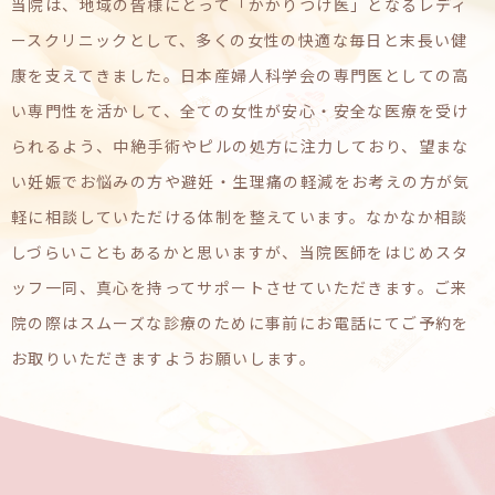
当院は、地域の皆様にとって「かかりつけ医」となるレディ
ースクリニックとして、
多くの女性の快適な毎日と末長い健
康を支えてきました。
日本産婦人科学会の専門医としての高
い専門性を活かして、全ての女性が安心・安全な医療を受け
られるよう、中絶手術やピルの処方に注力しており、望まな
い妊娠でお悩みの方や
避妊・生理痛の軽減をお考えの方が気
軽に相談していただける体制を整えています。
なかなか相談
しづらいこともあるかと思いますが、当院医師をはじめスタ
ッフ一同、
真心を持ってサポートさせていただきます。
ご来
院の際はスムーズな診療のために事前にお電話にてご予約を
お取りいただきますようお願いします。