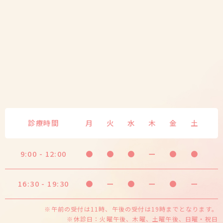
診療時間
月
火
水
木
金
土
9:00 - 12:00
●
●
●
ー
●
●
16:30 - 19:30
●
ー
●
ー
●
ー
※午前の受付は11時、午後の受付は19時までとなります。
※休診日：火曜午後、木曜、土曜午後、日曜・祝日